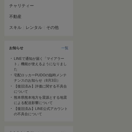
チャリティー
不動産
|
|
スキル
レンタル
その他
お知らせ
一覧
LINEで通知が届く「マイアラー
ト」機能が使えるようになりまし
た
宅配ロッカーPUDOの臨時メンテ
ナンスのお知らせ（8月3日）
【復旧済み】評価に関する不具合
について
熊本県熊本地方を震源とする地震
による配送影響について
【復旧済み】LINE公式アカウント
の不具合について