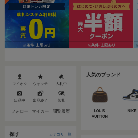
人気のブランド
マイオク
ウォッチ
入札中
出品中
出品終了
落札
フォロー
マイカー
閲覧履歴
LOUIS 
NIKE
VUITTON
探す
カテゴリ一覧