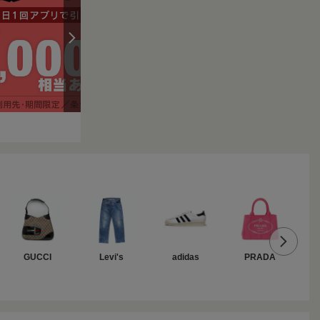
GUCCI
Levi's
adidas
PRADA