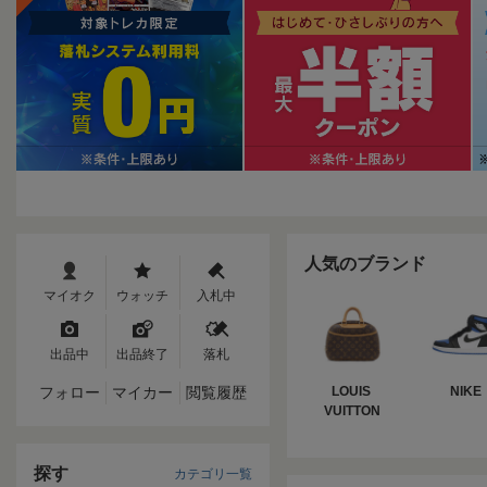
人気のブランド
マイオク
ウォッチ
入札中
出品中
出品終了
落札
フォロー
マイカー
閲覧履歴
LOUIS 
NIKE
VUITTON
探す
カテゴリ一覧