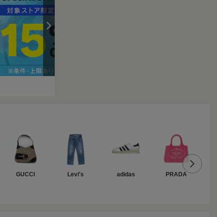
GUCCI
Levi's
adidas
PRADA