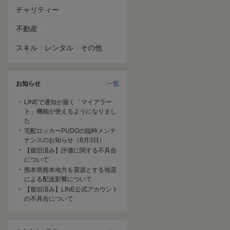
チャリティー
不動産
|
|
スキル
レンタル
その他
お知らせ
一覧
LINEで通知が届く「マイアラー
ト」機能が使えるようになりまし
た
宅配ロッカーPUDOの臨時メンテ
ナンスのお知らせ（8月3日）
【復旧済み】評価に関する不具合
について
熊本県熊本地方を震源とする地震
による配送影響について
【復旧済み】LINE公式アカウント
の不具合について