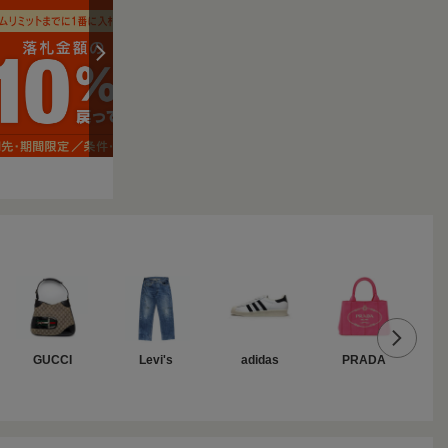
GUCCI
Levi's
adidas
PRADA