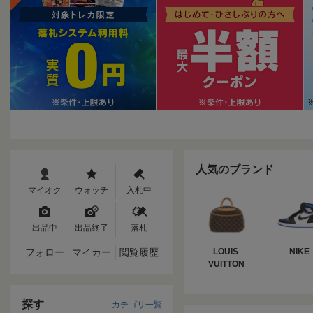
人気のブランド
マイオク
ウォッチ
入札中
出品中
出品終了
落札
フォロー
マイカー
閲覧履歴
LOUIS 
NIKE
VUITTON
探す
カテゴリ一覧