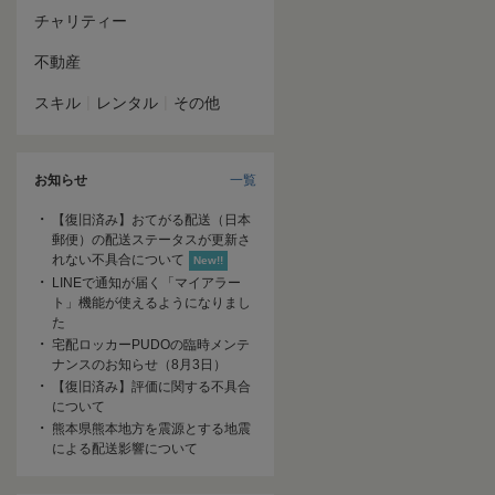
チャリティー
不動産
|
|
スキル
レンタル
その他
お知らせ
一覧
【復旧済み】おてがる配送（日本
郵便）の配送ステータスが更新さ
れない不具合について
New!!
LINEで通知が届く「マイアラー
ト」機能が使えるようになりまし
た
宅配ロッカーPUDOの臨時メンテ
ナンスのお知らせ（8月3日）
【復旧済み】評価に関する不具合
について
熊本県熊本地方を震源とする地震
による配送影響について