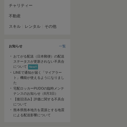
チャリティー
不動産
|
|
スキル
レンタル
その他
お知らせ
一覧
おてがる配送（日本郵便）の配送
ステータスが更新されない不具合
について
New!!
LINEで通知が届く「マイアラー
ト」機能が使えるようになりまし
た
宅配ロッカーPUDOの臨時メンテ
ナンスのお知らせ（8月3日）
【復旧済み】評価に関する不具合
について
熊本県熊本地方を震源とする地震
による配送影響について