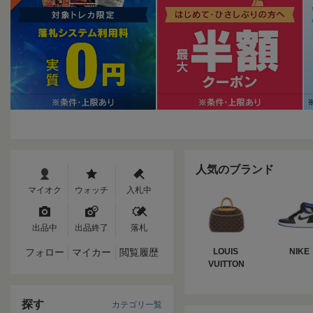
人気のブランド
マイオク
ウォッチ
入札中
出品中
出品終了
落札
フォロー
マイカー
閲覧履歴
LOUIS 
NIKE
VUITTON
探す
カテゴリ一覧