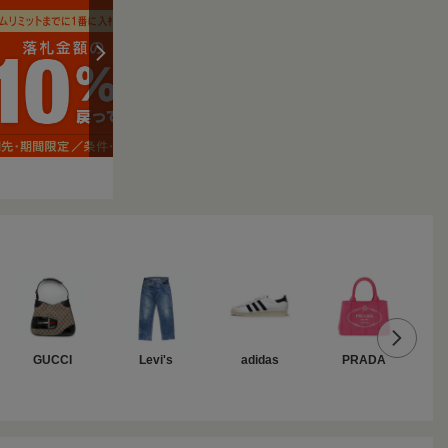
GUCCI
Levi's
adidas
PRADA