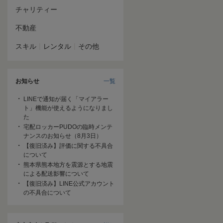
チャリティー
不動産
|
|
スキル
レンタル
その他
お知らせ
一覧
LINEで通知が届く「マイアラー
ト」機能が使えるようになりまし
た
宅配ロッカーPUDOの臨時メンテ
ナンスのお知らせ（8月3日）
【復旧済み】評価に関する不具合
について
熊本県熊本地方を震源とする地震
による配送影響について
【復旧済み】LINE公式アカウント
の不具合について