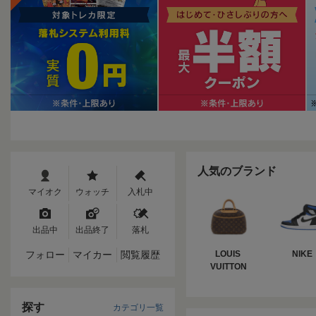
人気のブランド
マイオク
ウォッチ
入札中
出品中
出品終了
落札
フォロー
マイカー
閲覧履歴
LOUIS 
NIKE
VUITTON
探す
カテゴリ一覧