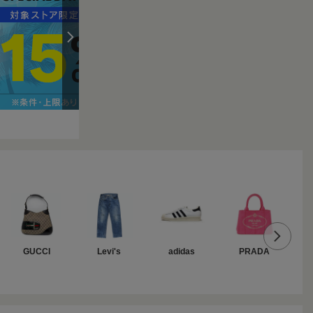
GUCCI
Levi's
adidas
PRADA