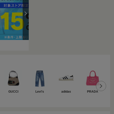
GUCCI
Levi's
adidas
PRADA