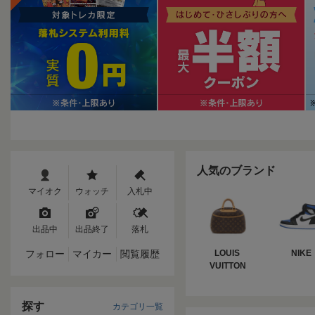
人気のブランド
マイオク
ウォッチ
入札中
出品中
出品終了
落札
フォロー
マイカー
閲覧履歴
LOUIS 
NIKE
VUITTON
探す
カテゴリ一覧