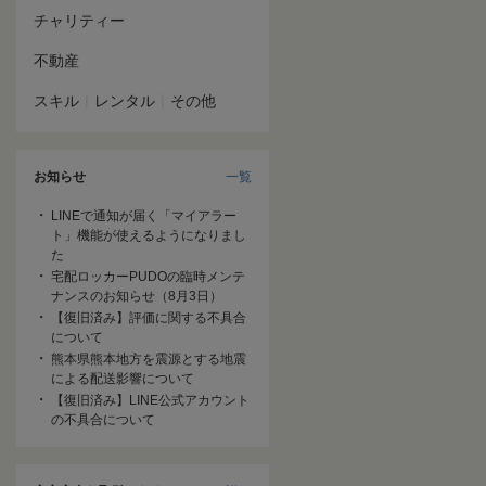
チャリティー
不動産
|
|
スキル
レンタル
その他
お知らせ
一覧
LINEで通知が届く「マイアラー
ト」機能が使えるようになりまし
た
宅配ロッカーPUDOの臨時メンテ
ナンスのお知らせ（8月3日）
【復旧済み】評価に関する不具合
について
熊本県熊本地方を震源とする地震
による配送影響について
【復旧済み】LINE公式アカウント
の不具合について