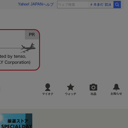
Yahoo! JAPAN
ヘルプ
本多灯 競泳
お知らせ
マイオク
ウォッチ
出品