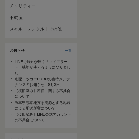
チャリティー
不動産
|
|
スキル
レンタル
その他
お知らせ
一覧
LINEで通知が届く「マイアラー
ト」機能が使えるようになりまし
た
宅配ロッカーPUDOの臨時メンテ
ナンスのお知らせ（8月3日）
【復旧済み】評価に関する不具合
について
熊本県熊本地方を震源とする地震
による配送影響について
【復旧済み】LINE公式アカウント
の不具合について