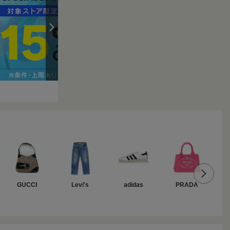
GUCCI
Levi's
adidas
PRADA