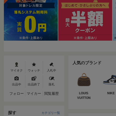
人気のブランド
マイオク
ウォッチ
入札中
出品中
出品終了
落札
フォロー
マイカー
閲覧履歴
LOUIS 
NIKE
VUITTON
探す
カテゴリ一覧