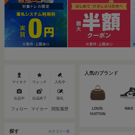
人気のブランド
マイオク
ウォッチ
入札中
出品中
出品終了
落札
フォロー
マイカー
閲覧履歴
LOUIS 
NIKE
VUITTON
探す
カテゴリ一覧