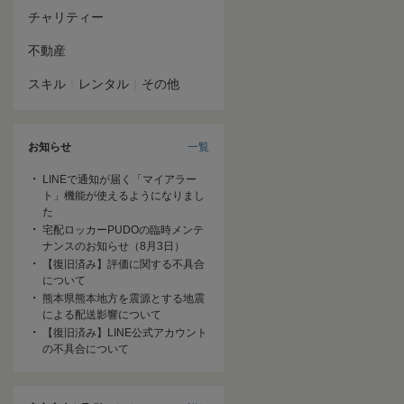
チャリティー
不動産
|
|
スキル
レンタル
その他
お知らせ
一覧
LINEで通知が届く「マイアラー
ト」機能が使えるようになりまし
た
宅配ロッカーPUDOの臨時メンテ
ナンスのお知らせ（8月3日）
【復旧済み】評価に関する不具合
について
熊本県熊本地方を震源とする地震
による配送影響について
【復旧済み】LINE公式アカウント
の不具合について