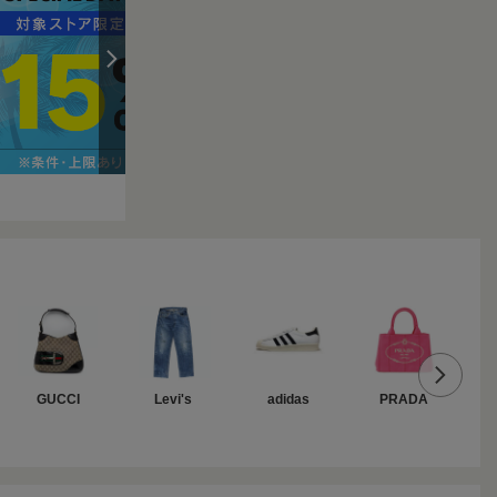
GUCCI
Levi's
adidas
PRADA