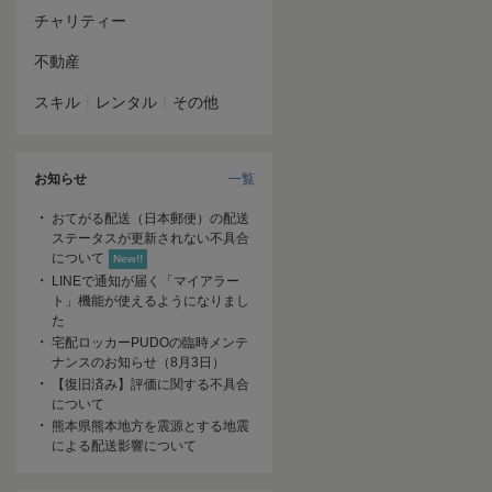
チャリティー
不動産
|
|
スキル
レンタル
その他
お知らせ
一覧
おてがる配送（日本郵便）の配送
ステータスが更新されない不具合
について
New!!
LINEで通知が届く「マイアラー
ト」機能が使えるようになりまし
た
宅配ロッカーPUDOの臨時メンテ
ナンスのお知らせ（8月3日）
【復旧済み】評価に関する不具合
について
熊本県熊本地方を震源とする地震
による配送影響について