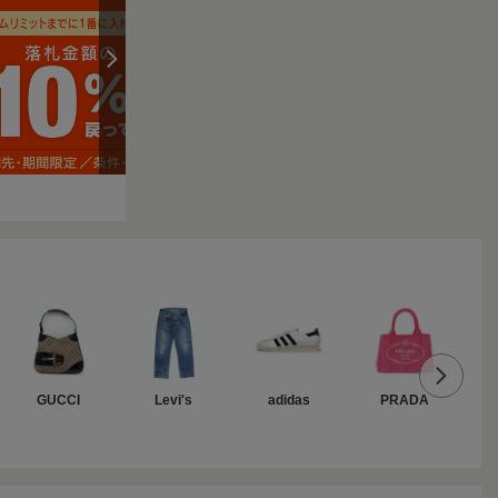
GUCCI
Levi's
adidas
PRADA