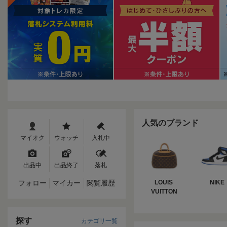
人気のブランド
マイオク
ウォッチ
入札中
出品中
出品終了
落札
フォロー
マイカー
閲覧履歴
LOUIS 
NIKE
VUITTON
探す
カテゴリ一覧